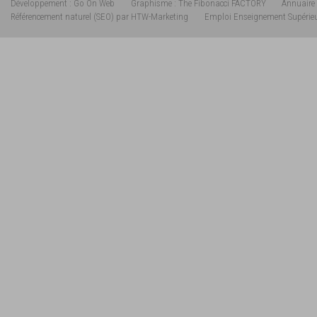
Développement : Go On Web
Graphisme : The Fibonacci FACTORY
Annuaire 
Référencement naturel (SEO) par HTW-Marketing
Emploi Enseignement Supérie