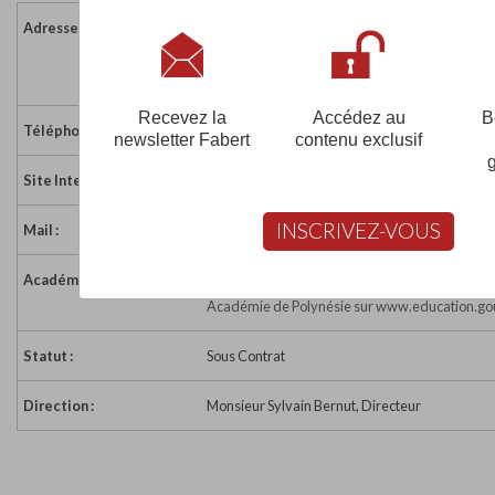
Adresse :
B.P. 123
98713 PAPEETE
Polynésie Française
Recevez la
Accédez au
B
Téléphone :
689 50 54 09
newsletter Fabert
contenu exclusif
Site Internet :
https://www.clm.ddec.pf/
INSCRIVEZ-VOUS
Mail :
clm@clm.ddec.edu.pf
Académie :
Académie de Polynésie
Académie de Polynésie sur www.education.gou
Statut :
Sous Contrat
Direction :
Monsieur Sylvain Bernut, Directeur