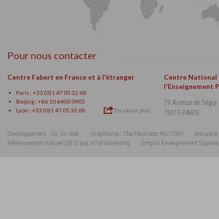
Pour nous contacter
Centre Fabert en France et à l'étranger
Centre National
l'Enseignement 
Paris : +33 (0)1 47 05 32 68
Beijing : +86 10 6400 0905
79 Avenue de Ségur
Lyon : +33 (0)1 47 05 32 68
En savoir plus
75015 PARIS
Développement : Go On Web
Graphisme : The Fibonacci FACTORY
Annuaire 
Référencement naturel (SEO) par HTW-Marketing
Emploi Enseignement Supérie