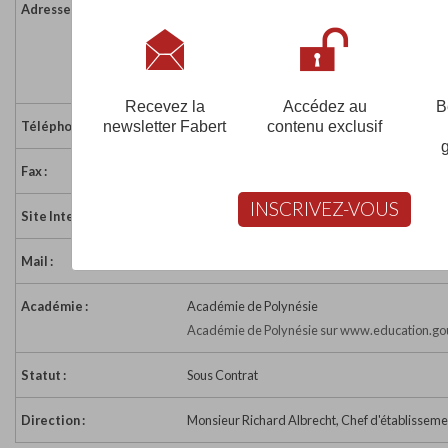
Adresse :
Atuona
B.P. 6
98741 LES MARQUISES
Polynésie Française
Recevez la
Accédez au
B
newsletter Fabert
contenu exclusif
Téléphone :
(689) 917 005
Fax :
(689) 927 581
INSCRIVEZ-VOUS
Site Internet :
http://www.ddec.pf/cesa
Mail :
cesa@cesa.ddec.edu.pf
Académie :
Académie de Polynésie
Académie de Polynésie sur www.education.gou
Statut :
Sous Contrat
Direction :
Monsieur Richard Albrecht, Chef d'établisseme