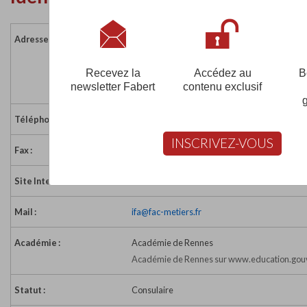
Adresse :
Campus de Ker Lann
Rue des Frères Montgolfier - BP 17201
35172 BRUZ
Recevez la
Accédez au
B
newsletter Fabert
contenu exclusif
France
Téléphone :
02 99 05 45 45
INSCRIVEZ-VOUS
Fax :
02 99 05 45 50
Site Internet :
http://www.fac-metiers.fr/
Mail :
ifa@fac-metiers.fr
Académie :
Académie de Rennes
Académie de Rennes sur www.education.gouv
Statut :
Consulaire