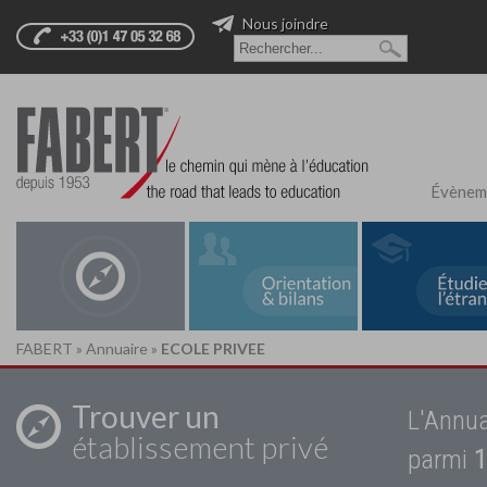
Nous joindre
Évènem
FABERT
»
Annuaire
»
ECOLE PRIVEE
Trouver un
L'Annua
établissement privé
parmi
1