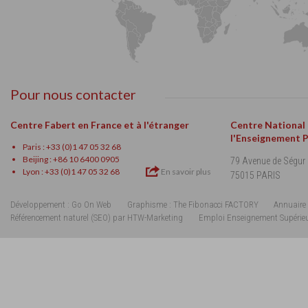
Pour nous contacter
Centre Fabert en France et à l'étranger
Centre National
l'Enseignement 
Paris : +33 (0)1 47 05 32 68
Beijing : +86 10 6400 0905
79 Avenue de Ségur
Lyon : +33 (0)1 47 05 32 68
En savoir plus
75015 PARIS
Développement : Go On Web
Graphisme : The Fibonacci FACTORY
Annuaire 
Référencement naturel (SEO) par HTW-Marketing
Emploi Enseignement Supérie