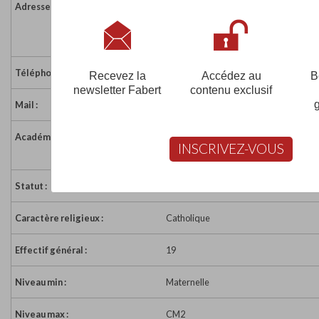
Adresse :
Le Bourg
07160 ST JEAN ROURE
France
Téléphone :
04 75 29 37 82
Recevez la
Accédez au
B
newsletter Fabert
contenu exclusif
Mail :
annegaelle003@free.fr
Académie :
Académie de Grenoble
INSCRIVEZ-VOUS
Académie de Grenoble sur www.educa
Statut :
Sous Contrat
Caractère religieux :
Catholique
Effectif général :
19
Niveau min :
Maternelle
Niveau max :
CM2