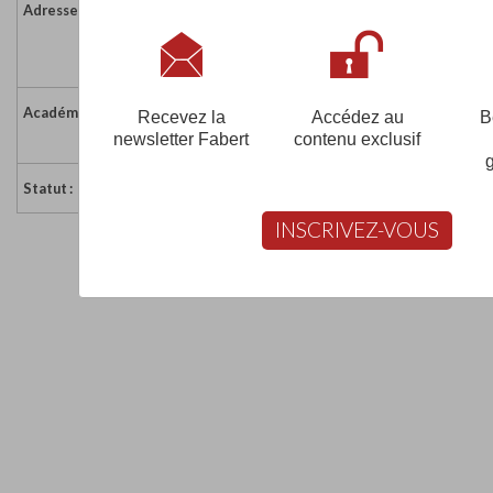
Adresse :
Méchin
98818 KOUAOUA
Nouvelle-Calédonie
Académie :
Académie de la Nouvelle Calédonie
Recevez la
Accédez au
B
newsletter Fabert
contenu exclusif
Académie de la Nouvelle Calédonie sur www.ac-nou
Statut :
Sous Contrat
INSCRIVEZ-VOUS