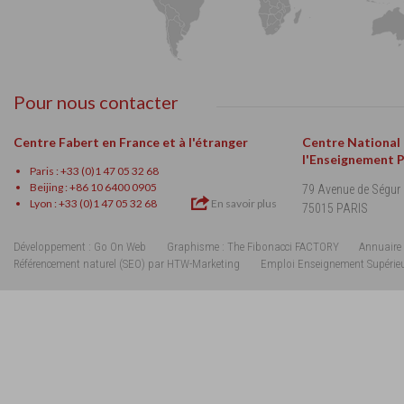
Pour nous contacter
Centre Fabert en France et à l'étranger
Centre National
l'Enseignement 
Paris : +33 (0)1 47 05 32 68
Beijing : +86 10 6400 0905
79 Avenue de Ségur
Lyon : +33 (0)1 47 05 32 68
En savoir plus
75015 PARIS
Développement : Go On Web
Graphisme : The Fibonacci FACTORY
Annuaire 
Référencement naturel (SEO) par HTW-Marketing
Emploi Enseignement Supérie