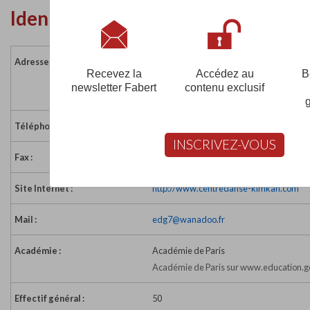
Identité de l'établissement
Adresse :
64 rue Orfila
Recevez la
Accédez au
B
75020 PARIS
newsletter Fabert
contenu exclusif
France
Téléphone :
01 43 66 99 64
INSCRIVEZ-VOUS
Fax :
01 43 66 94 51
Site Internet :
http://www.centredanse-kimkan.com
Mail :
edg7@wanadoo.fr
Académie :
Académie de Paris
Académie de Paris sur www.education.go
Effectif général :
50