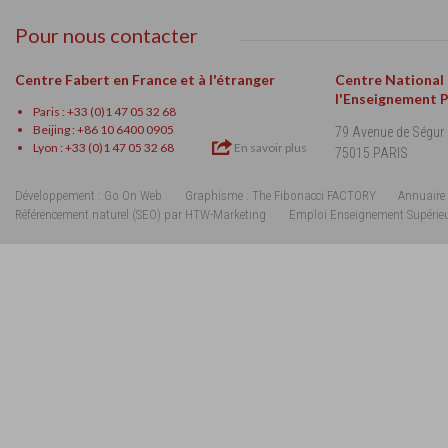
Pour nous contacter
Centre Fabert en France et à l'étranger
Centre National
l'Enseignement 
Paris : +33 (0)1 47 05 32 68
Beijing : +86 10 6400 0905
79 Avenue de Ségur
Lyon : +33 (0)1 47 05 32 68
En savoir plus
75015 PARIS
Développement : Go On Web
Graphisme : The Fibonacci FACTORY
Annuaire 
Référencement naturel (SEO) par HTW-Marketing
Emploi Enseignement Supérie