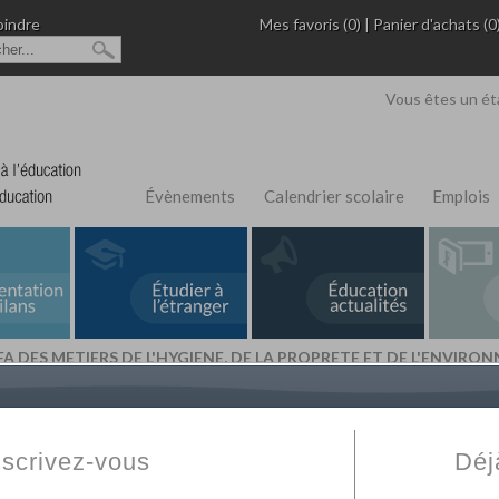
oindre
Mes favoris (0)
|
Panier d'achats (0
Vous êtes un ét
Évènements
Calendrier scolaire
Emplois
FA DES METIERS DE L'HYGIENE, DE LA PROPRETE ET DE L'ENVIR
L'Annuaire de recherche
Fabert.com
vous permet
ivé
votre établissement privé, du primaire au supérie
nscrivez-vous
Déj
scolaire et des cours à distance. Ce moteur regr