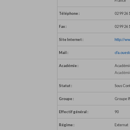
France
Téléphone :
02 99 26 
Fax :
02 99 26 
Site Internet :
http://w
Mail :
cfa.oues
Académie :
Académie
Académie
Statut :
Sous Con
Groupe :
Groupe 
Effectif général :
90
Régime :
Externat