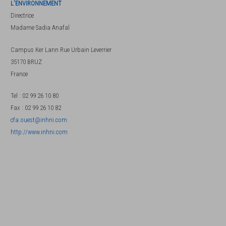
L'ENVIRONNEMENT
Directrice
Madame
Sadia Anafal
Campus Ker Lann Rue Urbain Leverrier
35170
BRUZ
France
Tel
:
02 99 26 10 80
Fax
:
02 99 26 10 82
cfa.ouest@inhni.com
http://www.inhni.com