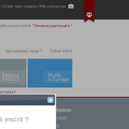
)
|
Créer mon compte
|
Me connecter
ablissement privé ?
Devenez partenaire !
Qui sommes-nous ?
Fiches infos
ONNEMENT
 de trouver parmi
12908 références
ur, mais aussi des cours de soutien
à inscrit ?
oupe toutes les écoles privées