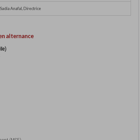
adia Anafal, Directrice
en alternance
lle)
x