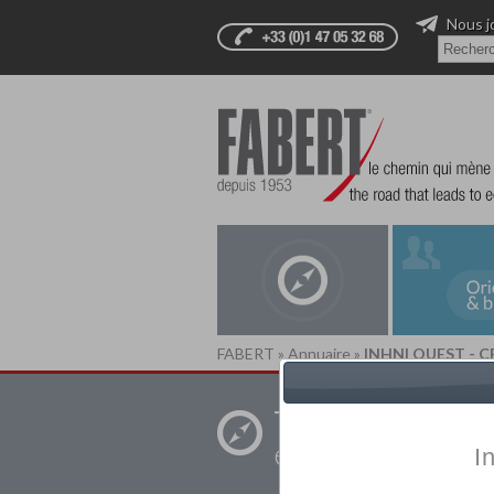
Nous j
FABERT
»
Annuaire
»
INHNI OUEST - C
Trouver un
établissement pr
I