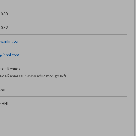
10 80
10 82
ww.inhni.com
t@inhni.com
 de Rennes
 de Rennes sur www.education.gouv.fr
trat
INHNI