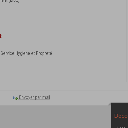
ement (MSE)
t
de Service Hygiène et Propreté
Envoyer par mail
Décou