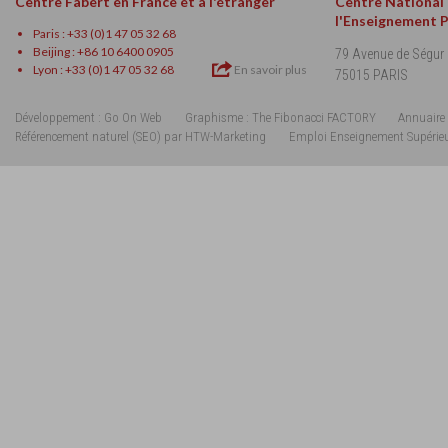
Centre Fabert en France et à l'étranger
Centre National
l'Enseignement 
Paris : +33 (0)1 47 05 32 68
Beijing : +86 10 6400 0905
79 Avenue de Ségur
Lyon : +33 (0)1 47 05 32 68
En savoir plus
75015 PARIS
Développement : Go On Web
Graphisme : The Fibonacci FACTORY
Annuaire 
Référencement naturel (SEO) par HTW-Marketing
Emploi Enseignement Supérie