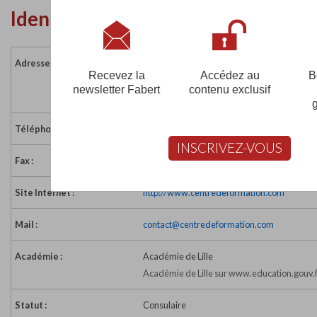
Identité de l'établissement
Adresse :
ZI du Brockus - BP 278
Recevez la
Accédez au
B
62504 ST OMER CEDEX
newsletter Fabert
contenu exclusif
France
Téléphone :
03 21 93 78 45
INSCRIVEZ-VOUS
Fax :
03 21 88 52 35
Site Internet :
http://www.centredeformation.com
Mail :
contact@centredeformation.com
Académie :
Académie de Lille
Académie de Lille sur www.education.gouv.
Statut :
Consulaire