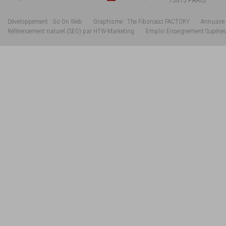
75015 PARIS
Développement : Go On Web
Graphisme : The Fibonacci FACTORY
Annuaire 
Référencement naturel (SEO) par HTW-Marketing
Emploi Enseignement Supérie