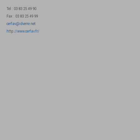
Tel
:
03 83 25 49 90
Fax
:
03 83 25 49 99
cerfav@idverre.net
http://www.cerfav.fr/