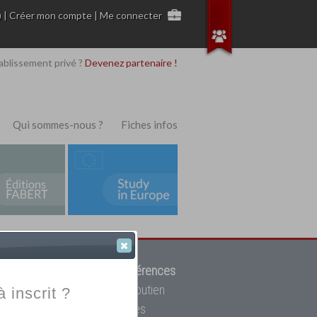
)
|
Créer mon compte
|
Me connecter
ablissement privé ?
Devenez partenaire !
Qui sommes-nous ?
Fiches infos
 de trouver parmi
12908 références
ur, mais aussi des cours de soutien
à inscrit ?
oupe toutes les écoles privées