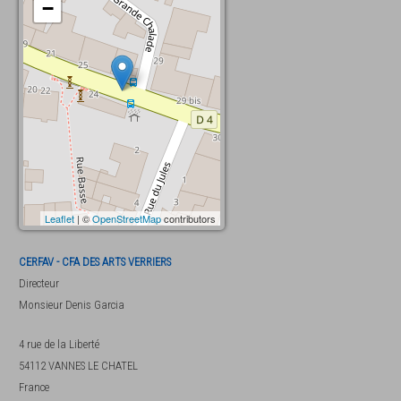
−
Leaflet
| ©
OpenStreetMap
contributors
CERFAV - CFA DES ARTS VERRIERS
Directeur
Monsieur
Denis Garcia
4 rue de la Liberté
54112
VANNES LE CHATEL
France