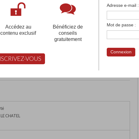
françaises et tous les établissements français à l'
Adresse e-mail :
 votre compte pour être accompagné gratuitement dans votr
Mot de passe :
Accédez au
Bénéficiez de
contenu exclusif
conseils
gratuitement
ARTS VERRIERS
Connexion
NSCRIVEZ-VOUS
rimer
Retour
FABERT vous aide à choisir
rté
 LE CHATEL