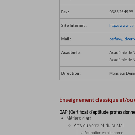
Fax :
03 83 25 49 99
Site Internet :
http://www.cerf
Mail :
cerfav@idverr
Académie :
Académie de 
Académie de N
Direction :
Monsieur Denis
Enseignement classique et/ou 
CAP (Certificat d'aptitude professionne
Métiers d'art
Arts du verre et du cristal
✓ Formation en alternance