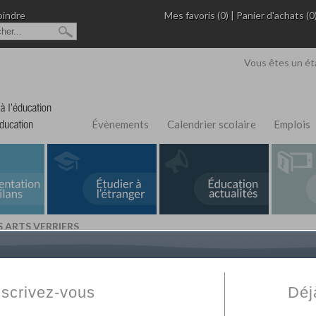
oindre
Mes favoris (0)
|
Panier d'achats (0
Vous êtes un ét
Évènements
Calendrier scolaire
Emplois
S ARTS VERRIERS
L'Annuaire de recherche
Fabert.com
vous permet
ivé
votre établissement privé, du primaire au supérie
nscrivez-vous
Déj
scolaire et des cours à distance. Ce moteur regr