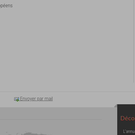
opéens
Envoyer par mail
Décou
L'annu