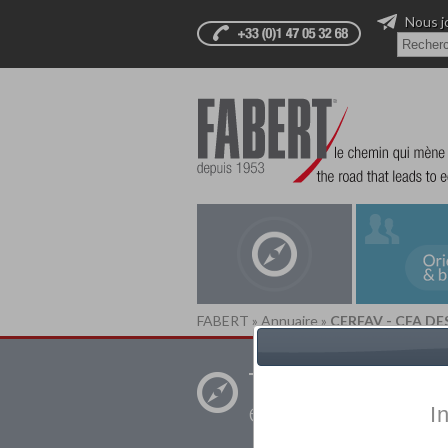
Nous j
FABERT
»
Annuaire
»
CERFAV - CFA DE
Trouver un
établissement pr
I