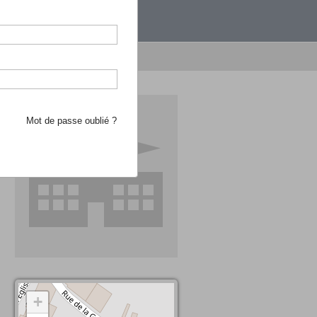
étranger.
e recherche d'école
Mot de passe oublié ?
+