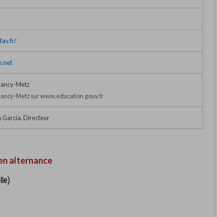
av.fr/
e.net
Nancy-Metz
ancy-Metz sur www.education.gouv.fr
 Garcia, Directeur
en alternance
lle)