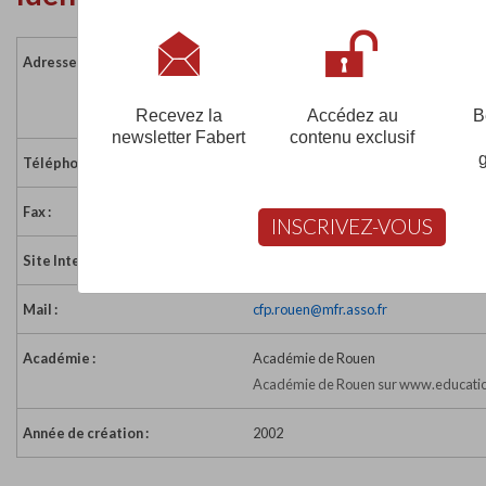
Adresse :
12 rue de l'Aubette
76000 ROUEN
France
Recevez la
Accédez au
B
newsletter Fabert
contenu exclusif
Téléphone :
0235082161
Fax :
0235089410
INSCRIVEZ-VOUS
Site Internet :
http://www.cfp-rouen.fr/
Mail :
cfp.rouen@mfr.asso.fr
Académie :
Académie de Rouen
Académie de Rouen sur www.educatio
Année de création :
2002