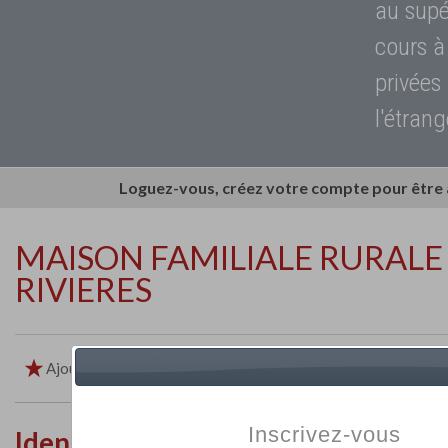
au supé
cours à
privées
l'étrang
Loguez-vous, créez votre compte pour être
MAISON FAMILIALE RURALE
RIVIERES
Ajouter aux favoris
Imprimer
Retour
Inscrivez-vous
Identité de l'établissement