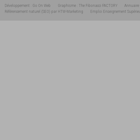
Développement : Go On Web
Graphisme : The Fibonacci FACTORY
Annuaire 
Référencement naturel (SEO) par HTW-Marketing
Emploi Enseignement Supérie