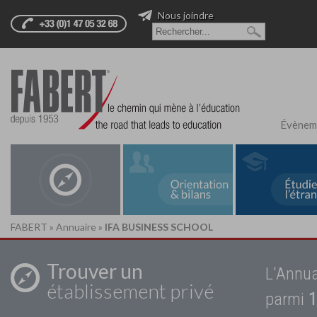
Nous joindre
Évènem
FABERT
»
Annuaire
»
IFA BUSINESS SCHOOL
Trouver un
L'Annua
établissement privé
parmi
1