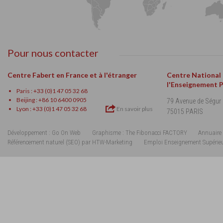
Pour nous contacter
Centre Fabert en France et à l'étranger
Centre National
l'Enseignement 
Paris : +33 (0)1 47 05 32 68
Beijing : +86 10 6400 0905
79 Avenue de Ségur
Lyon : +33 (0)1 47 05 32 68
En savoir plus
75015 PARIS
Développement : Go On Web
Graphisme : The Fibonacci FACTORY
Annuaire 
Référencement naturel (SEO) par HTW-Marketing
Emploi Enseignement Supérie