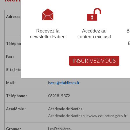
Adresse :
Village d'Entreprises
85700 POUZAUGES
France
Recevez la
Accédez au
B
newsletter Fabert
contenu exclusif
Téléphone :
02 51 57 08 20
Fax :
02 51 57 08 38
INSCRIVEZ-VOUS
Site Internet :
http://www.etablieres.fr/
Mail :
iseca@etablieres.fr
Téléphone :
0820 815 372
Académie :
Académie de Nantes
Académie de Nantes sur www.education.gouv.fr
Groupe :
Les Etablières