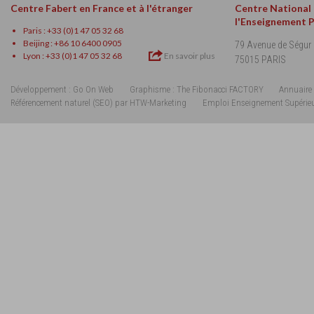
Centre Fabert en France et à l'étranger
Centre National
l'Enseignement 
Paris : +33 (0)1 47 05 32 68
Beijing : +86 10 6400 0905
79 Avenue de Ségur
Lyon : +33 (0)1 47 05 32 68
En savoir plus
75015 PARIS
Développement : Go On Web
Graphisme : The Fibonacci FACTORY
Annuaire 
Référencement naturel (SEO) par HTW-Marketing
Emploi Enseignement Supérie