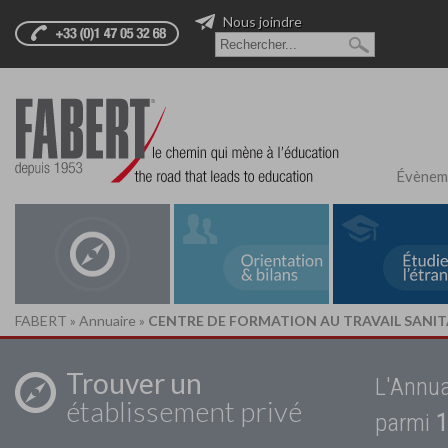
Nous joindre
Évènem
FABERT
»
Annuaire
»
CENTRE DE FORMATION AU TRAVAIL SANITA
Trouver un
L'Annua
établissement privé
parmi
1