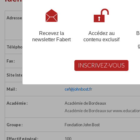
Adresse :
Place du Marché Couvert - BP 414
24104 BERGERAC CEDEX
France
Recevez la
Accédez au
B
newsletter Fabert
contenu exclusif
Téléphone :
05 53 22 23 00
Fax :
05 53 23 93 05
INSCRIVEZ-VOUS
Site Internet :
http://www.johnbost.org/cef
Mail :
cef@johnbost.fr
Académie :
Académie de Bordeaux
Académie de Bordeaux sur www.education
Groupe :
Fondation John Bost
Effectif général :
100