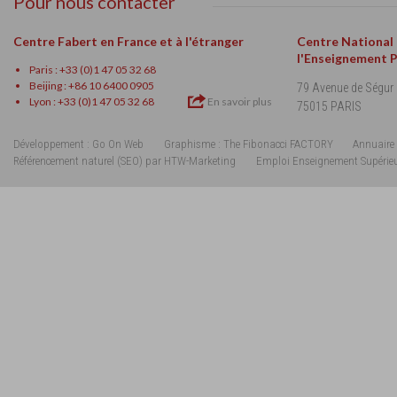
Pour nous contacter
Centre Fabert en France et à l'étranger
Centre National
l'Enseignement 
Paris : +33 (0)1 47 05 32 68
Beijing : +86 10 6400 0905
79 Avenue de Ségur
Lyon : +33 (0)1 47 05 32 68
En savoir plus
75015 PARIS
Développement : Go On Web
Graphisme : The Fibonacci FACTORY
Annuaire 
Référencement naturel (SEO) par HTW-Marketing
Emploi Enseignement Supérie