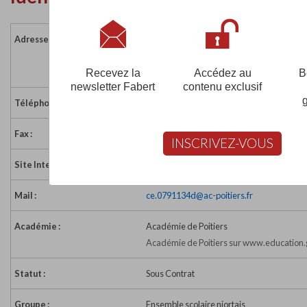
Adresse :
10 rue Bion
79000 NIORT
France
Recevez la
Accédez au
B
newsletter Fabert
contenu exclusif
Téléphone :
05 49 77 39 20
Fax :
05 49 77 39 21
INSCRIVEZ-VOUS
Site Internet :
http://www.college-saint-exupery-niort.
Mail :
ce.0791134d@ac-poitiers.fr
Académie :
Académie de Poitiers
Académie de Poitiers sur www.education.
Statut :
Sous Contrat
Groupe :
Ensemble scolaire niortais