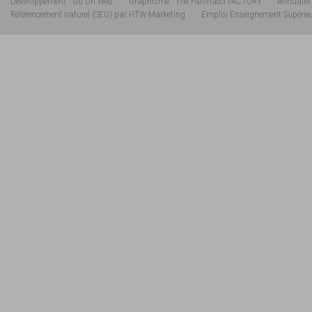
Développement : Go On Web
Graphisme : The Fibonacci FACTORY
Annuaire 
Référencement naturel (SEO) par HTW-Marketing
Emploi Enseignement Supérie