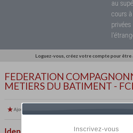
au supé
cours à
privées
l'étrang
Loguez-vous, créez votre compte pour être
FEDERATION COMPAGNONN
METIERS DU BATIMENT - F
Ajouter aux favoris
Imprimer
Retour
Inscrivez-vous
Identité de l'établissement