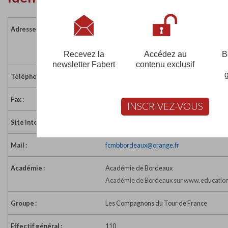
Adresse :
6 avenue Jean Alfonsea - BP 90
33270 FLOIRAC
France
Recevez la
Accédez au
B
newsletter Fabert
contenu exclusif
Téléphone :
05 57 54 23 80
Fax :
05 57 54 23 89
INSCRIVEZ-VOUS
Site Internet :
http://www.compagnons.org
Mail :
fcmbbordeaux@orange.fr
Académie :
Académie de Bordeaux
Académie de Bordeaux sur www.education
Groupe :
Les Compagnons du Tour de France
Effectif général :
110