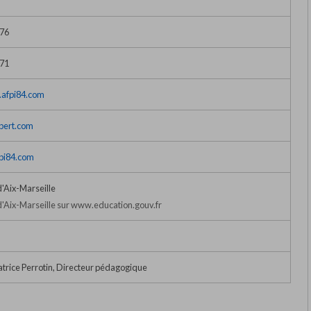
 76
 71
.afpi84.com
bert.com
pi84.com
'Aix-Marseille
'Aix-Marseille sur www.education.gouv.fr
trice Perrotin, Directeur pédagogique