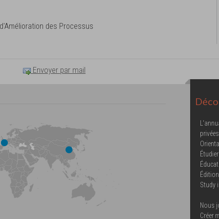
 d'Amélioration des Processus
Envoyer par mail
Décou
L'annu
privées
Orienta
Étudier
Éducat
Éditio
Study 
Nous j
Créer 