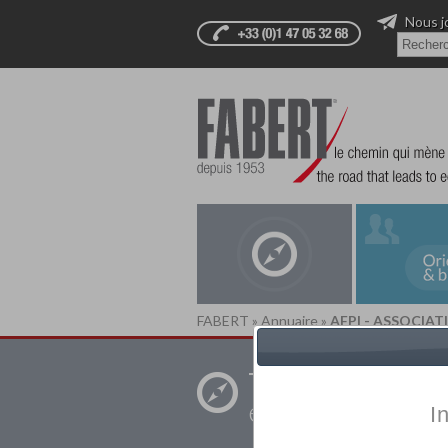
Nous j
FABERT
»
Annuaire
»
AFPI - ASSOCIA
Trouver un
établissement pr
I