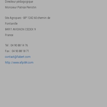
Directeur pédagogique
Monsieur
Patrice Perrotin
Site Agroparc - BP 1242 60 chemin de
Fontanille
84911
AVIGNON CEDEX 9
France
Tel
:
04 90 88 14 76
Fax
:
04 90 88 18 71
contact@fabert.com
http://www.afpi84.com