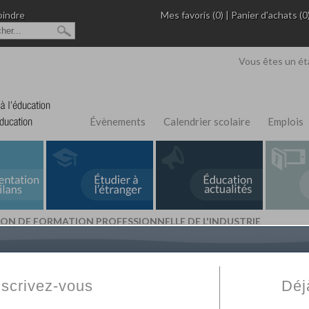
oindre
Mes favoris (0)
|
Panier d'achats (0
Vous êtes un ét
Évènements
Calendrier scolaire
Emplois
TION DE FORMATION PROFESSIONNELLE DE L'INDUSTRIE
L'Annuaire de recherche
Fabert.com
vous permet
ivé
votre établissement privé, du primaire au supérie
nscrivez-vous
Déj
scolaire et des cours à distance. Ce moteur regr