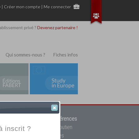
)
|
Créer mon compte
|
Me connecter
ablissement privé ?
Devenez partenaire !
Qui sommes-nous ?
Fiches infos
 de trouver parmi
12908 références
ur, mais aussi des cours de soutien
à inscrit ?
oupe toutes les écoles privées