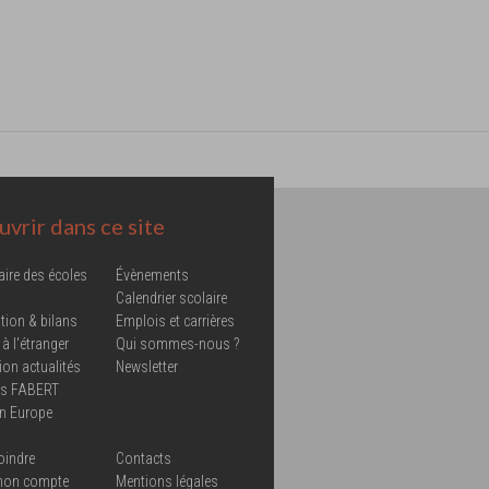
vrir dans ce site
aire des écoles
Évènements
Calendrier scolaire
tion & bilans
Emplois et carrières
 à l'étranger
Qui sommes-nous ?
ion actualités
Newsletter
ns FABERT
in Europe
oindre
Contacts
mon compte
Mentions légales