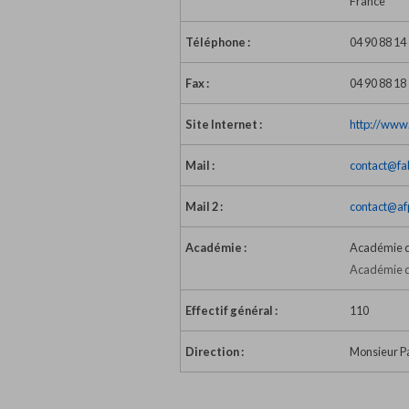
France
Téléphone :
04 90 88 14
Fax :
04 90 88 18
Site Internet :
http://www
Mail :
contact@fa
Mail 2 :
contact@af
Académie :
Académie d
Académie d
Effectif général :
110
Direction :
Monsieur Pa