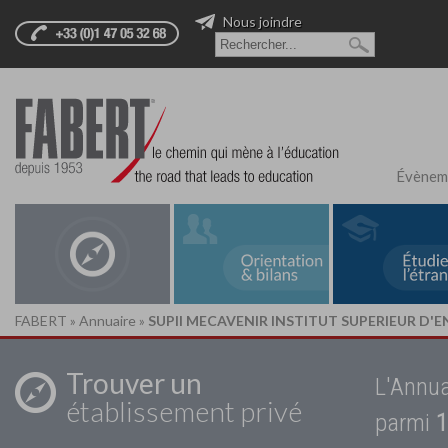
Nous joindre
Évènem
FABERT
»
Annuaire
»
SUPII MECAVENIR INSTITUT SUPERIEUR D'
Trouver un
L'Annua
établissement privé
parmi
1