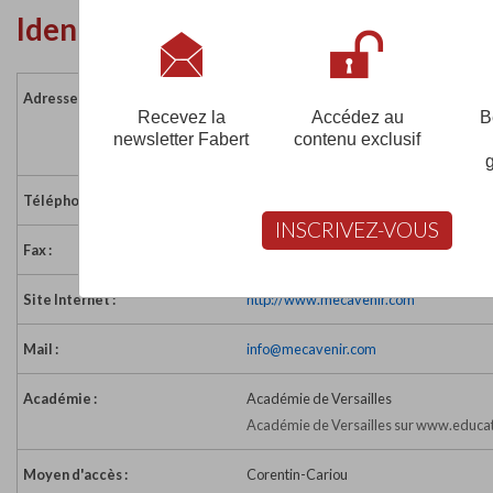
Identité de l'établissement
Adresse :
12 bis rue des Pavillons
Recevez la
Accédez au
B
92800 PUTEAUX
newsletter Fabert
contenu exclusif
France
Téléphone :
01 55 23 24 24
INSCRIVEZ-VOUS
Fax :
01 55 23 24 00
Site Internet :
http://www.mecavenir.com
Mail :
info@mecavenir.com
Académie :
Académie de Versailles
Académie de Versailles sur www.educat
Moyen d'accès :
Corentin-Cariou