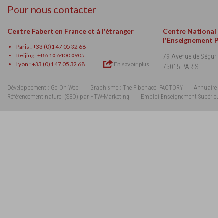
Pour nous contacter
Centre Fabert en France et à l'étranger
Centre National
l'Enseignement 
Paris : +33 (0)1 47 05 32 68
Beijing : +86 10 6400 0905
79 Avenue de Ségur
Lyon : +33 (0)1 47 05 32 68
En savoir plus
75015 PARIS
Développement : Go On Web
Graphisme : The Fibonacci FACTORY
Annuaire 
Référencement naturel (SEO) par HTW-Marketing
Emploi Enseignement Supérie