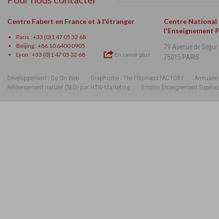
Centre Fabert en France et à l'étranger
Centre National
l'Enseignement 
Paris : +33 (0)1 47 05 32 68
Beijing : +86 10 6400 0905
79 Avenue de Ségur
Lyon : +33 (0)1 47 05 32 68
En savoir plus
75015 PARIS
Développement : Go On Web
Graphisme : The Fibonacci FACTORY
Annuaire 
Référencement naturel (SEO) par HTW-Marketing
Emploi Enseignement Supérie