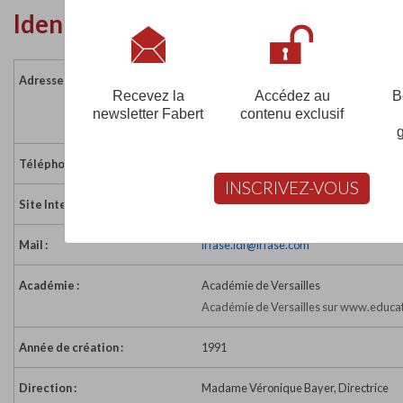
Identité de l'établissement
Adresse :
5 Terrasses de l'Agora
Recevez la
Accédez au
B
91034 EVRY CEDEX
newsletter Fabert
contenu exclusif
France
Téléphone :
01 60 79 50 41
INSCRIVEZ-VOUS
Site Internet :
https://www.irfase.fr
Mail :
irfase.idf@irfase.com
Académie :
Académie de Versailles
Académie de Versailles sur www.educat
Année de création :
1991
Direction :
Madame Véronique Bayer, Directrice