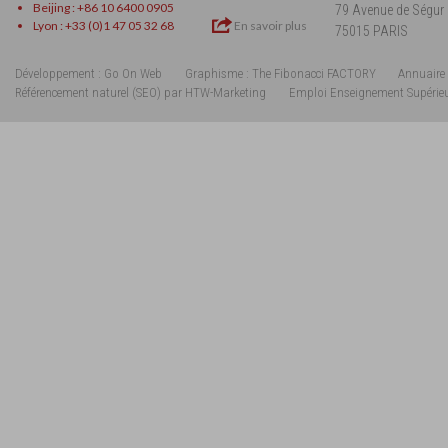
Beijing : +86 10 6400 0905
79 Avenue de Ségur
Lyon : +33 (0)1 47 05 32 68
En savoir plus
75015 PARIS
Développement : Go On Web
Graphisme : The Fibonacci FACTORY
Annuaire 
Référencement naturel (SEO) par HTW-Marketing
Emploi Enseignement Supérie