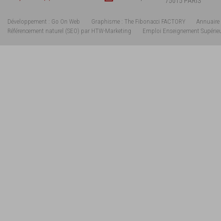
75015 PARIS
Développement : Go On Web
Graphisme : The Fibonacci FACTORY
Annuaire 
Référencement naturel (SEO) par HTW-Marketing
Emploi Enseignement Supérie