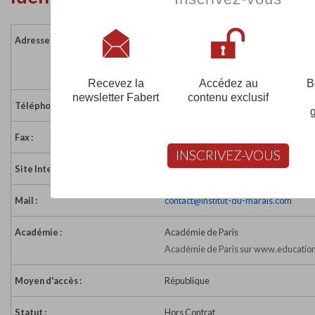
Adresse :
9 rue Dieu
75010 PARIS
France
Recevez la
Accédez au
B
newsletter Fabert
contenu exclusif
Téléphone :
01 42 02 15 71
Fax :
01 42 02 15 81
INSCRIVEZ-VOUS
Site Internet :
http://www.institut-du-marais.com
Mail :
contact@institut-du-marais.com
Académie :
Académie de Paris
Académie de Paris sur www.education
Moyen d'accès :
République
Statut :
Hors Contrat