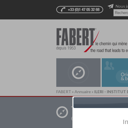
Nous j
FABERT
»
Annuaire
»
ILERI - INSTITU
Trouver un
établissement pr
I