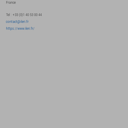
France
Tel
:
+33 (0)1 40 53 00 44
contact@ileri.fr
https://www.ileri.fr/