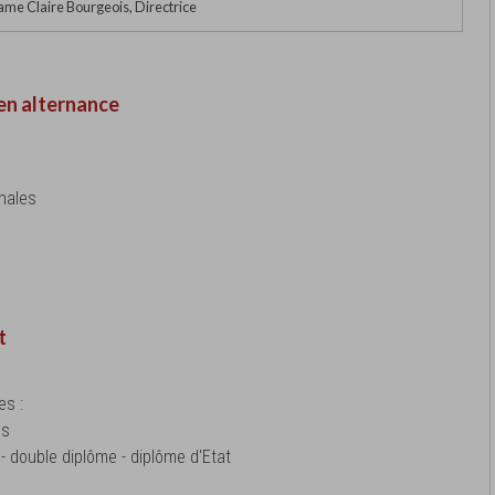
me Claire Bourgeois, Directrice
en alternance
onales
t
es :
es
- double diplôme - diplôme d'Etat