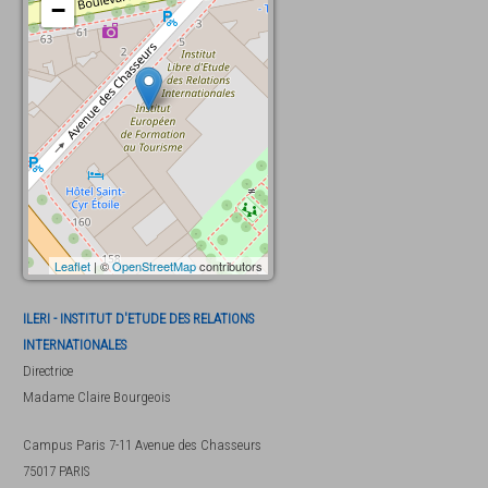
−
Leaflet
| ©
OpenStreetMap
contributors
ILERI - INSTITUT D'ETUDE DES RELATIONS
INTERNATIONALES
Directrice
Madame
Claire Bourgeois
Campus Paris 7-11 Avenue des Chasseurs
75017
PARIS