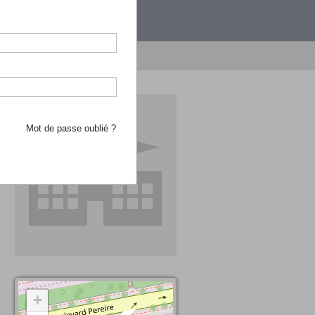
étranger.
e recherche d'école
Mot de passe oublié ?
+