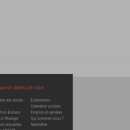
vrir dans ce site
aire des écoles
Évènements
Calendrier scolaire
tion & bilans
Emplois et carrières
 à l'étranger
Qui sommes-nous ?
ion actualités
Newsletter