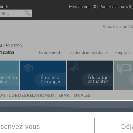
oindre
Mes favoris (0)
|
Panier d'achats (0
Vous êtes un ét
Évènements
Calendrier scolaire
Emplois
T D'ETUDE DES RELATIONS INTERNATIONALES
L'Annuaire de recherche
Fabert.com
vous permet
ivé
votre établissement privé, du primaire au supérie
nscrivez-vous
Déj
scolaire et des cours à distance. Ce moteur regr