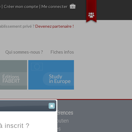
)
|
Créer mon compte
|
Me connecter
ablissement privé ?
Devenez partenaire !
Qui sommes-nous ?
Fiches infos
 de trouver parmi
12908 références
ur, mais aussi des cours de soutien
à inscrit ?
oupe toutes les écoles privées