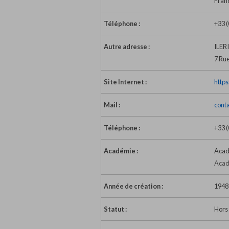
Fran
Téléphone :
+33 (
Autre adresse :
ILER
7 Rue
Site Internet :
https
Mail :
conta
Téléphone :
+33 (
Académie :
Acad
Acad
Année de création :
1948
Statut :
Hors