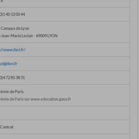
ce
0)1 40 53 00 44
I Campus de Lyon
 Jean-Marie Leclair - 69009 LYON
://www.ileri.fr/
ct@ileri.fr
0)4 72 85 38 31
émie de Paris
émie de Paris sur www.education.gouv.fr
 Contrat