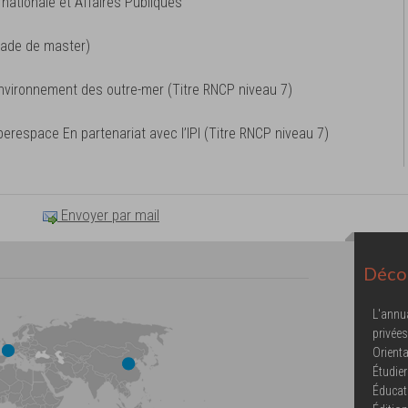
rnationale et Affaires Publiques
grade de master)
environnement des outre-mer (Titre RNCP niveau 7)
berespace En partenariat avec l’IPI (Titre RNCP niveau 7)
Envoyer par mail
Décou
L'annu
privées
Orienta
Étudier
Éducat