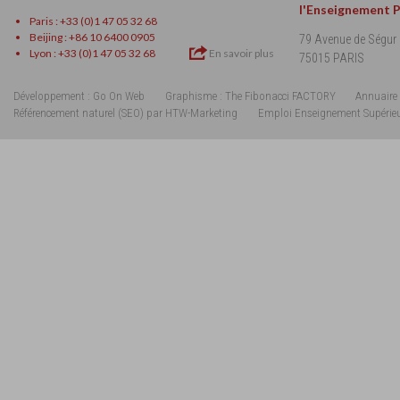
l'Enseignement 
Paris : +33 (0)1 47 05 32 68
Beijing : +86 10 6400 0905
79 Avenue de Ségur
Lyon : +33 (0)1 47 05 32 68
En savoir plus
75015 PARIS
Développement : Go On Web
Graphisme : The Fibonacci FACTORY
Annuaire 
Référencement naturel (SEO) par HTW-Marketing
Emploi Enseignement Supérie