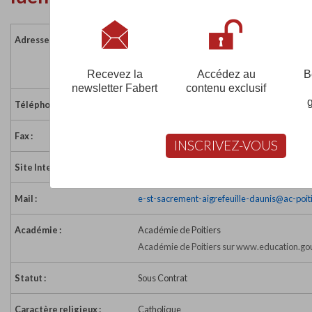
Adresse :
36 place de la République - BP 13
17290 AIGREFEUILLE D AUNIS
France
Recevez la
Accédez au
B
newsletter Fabert
contenu exclusif
Téléphone :
05 46 35 50 48
Fax :
05 46 35 59 51
INSCRIVEZ-VOUS
Site Internet :
http://www.ecolecollege-st-sacrement.com
Mail :
e-st-sacrement-aigrefeuille-daunis@ac-poiti
Académie :
Académie de Poitiers
Académie de Poitiers sur www.education.gou
Statut :
Sous Contrat
Caractère religieux :
Catholique