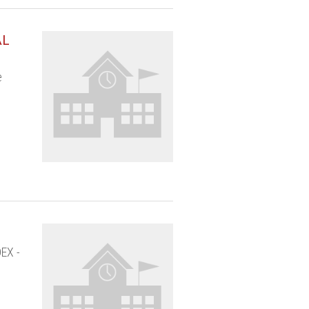
AL
e
EX -