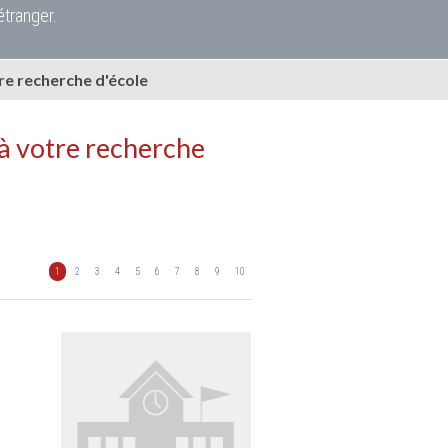
étranger.
e recherche d'école
à votre recherche
1
2
3
4
5
6
7
8
9
10