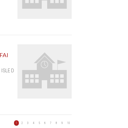
FAI
 ISLE D
1
2
3
4
5
6
7
8
9
10