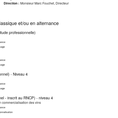
Direction :
Monsieur Marc Fouchet, Directeur
assique et/ou en alternance
itude professionnelle)
nance
ssage
nance
ssage
onnel) - Niveau 4
nance
ssage
nel - inscrit au RNCP) - niveau 4
n commercialisation des vins
nance
onnalisation