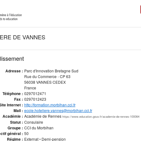
IERE DE VANNES
blissement
Adresse :
Parc d'Innovation Bretagne Sud
Rue du Commerce - CP 63
56038 VANNES CEDEX
France
Téléphone :
0297012471
Fax :
0297012423
Site Internet :
http://formation.morbihan.cci.fr
Mail :
ecole.hoteliere.vannes@morbihan.cci.fr
Académie :
Académie de Rennes
https://www.education.gouv.fr/academie-de-rennes-100064
Statut :
Consulaire
Groupe :
CCI du Morbihan
ctif général :
50
Régime :
Externat • Demi-pension