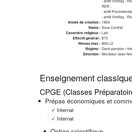
- arrêt Viroflay - Ri
RER :
- arrêt Porchefonta
- arrêt Viroflay - 
Année de création :
1854
Statut :
Sous Contrat
Caractère religieux :
Laïc
Effectif général :
875
Niveau max :
BAC+2
Régime :
Demi-pension • Inte
Direction :
Monsieur Jean-Noë
Enseignement classique
CPGE (Classes Préparatoi
Prépas économiques et comme
✓ Internat
✓ Internat
Option scientifique