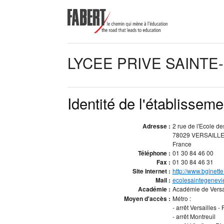
LYCEE PRIVE SAINTE
Identité de l'établisseme
Adresse :
2 rue de l'Ecole de
78029 VERSAILL
France
Téléphone :
01 30 84 46 00
Fax :
01 30 84 46 31
Site Internet :
http://www.bginett
Mail :
ecolesaintegenevi
Académie :
Académie de Versa
Moyen d'accès :
Métro :
- arrêt Versailles -
- arrêt Montreuil