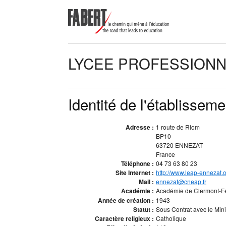
LYCEE PROFESSIONN
Identité de l'établisseme
Adresse :
1 route de Riom
BP10
63720 ENNEZAT
France
Téléphone :
04 73 63 80 23
Site Internet :
http://www.leap-ennezat.
Mail :
ennezat@cneap.fr
Académie :
Académie de Clermont-F
Année de création :
1943
Statut :
Sous Contrat avec le Minis
Caractère religieux :
Catholique