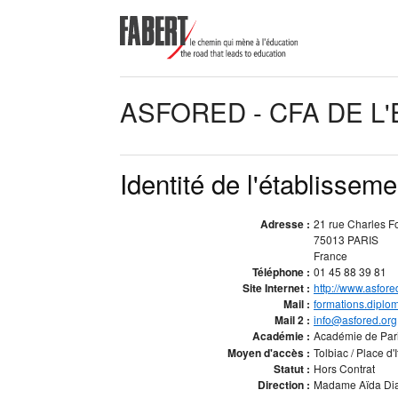
ASFORED - CFA DE L'
Identité de l'établisseme
Adresse :
21 rue Charles F
75013 PARIS
France
Téléphone :
01 45 88 39 81
Site Internet :
http://www.asfore
Mail :
formations.diplo
Mail 2 :
info@asfored.org
Académie :
Académie de Par
Moyen d'accès :
Tolbiac / Place d'I
Statut :
Hors Contrat
Direction :
Madame Aïda Diab