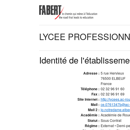
LYCEE PROFESSIONN
Identité de l'établisseme
Adresse :
5 rue Hervieux
76500 ELBEUF
France
Téléphone :
02 32 96 91 60
Fax :
02 32 96 91 69
Site Internet :
http://lycees.ac-ro
Mail :
ce.0761347b@ac-r
Mail 2 :
lp.notredame.elb
Académie :
Académie de Rou
Statut :
Sous Contrat
Régime :
Externat • Demi-p