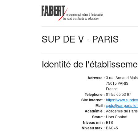
SUP DE V - PARIS
Identité de l'établisseme
Adresse :
3 rue Armand Mois
75015 PARIS
France
Téléphone :
01 55 65 53 67
Site Internet :
https://www.supdev.
Mail :
cpdp@cci-paris-idf.
Académie :
Académie de Pari
Statut :
Hors Contrat
Niveau min :
BTS
Niveau max :
BAC+5