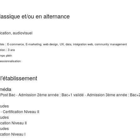
assique et/ou en alternance
cation, audiovisuel
lités : E-commerce, E-marketing, web design, UX, data, intégration web, community management
tion : 3 ans
mps plein
essionnalisation
l'établissement
imédia
 Post Bac - Admission 2ème année : Bac+1 validé - Admission 3ème année : Bac+2
tudes
 Certification Niveau II
tudes
ication Niveau II
tudes
ication Niveau I