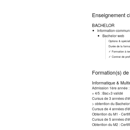
Enseignement cl
BACHELOR
Information-communi
Bachelor web
Options & spécia
Durée de la forma
✓ Formation à te
✓ Contrat de prof
Formation(s) de 
Informatique & Mult
Admission 1ère année :
+ 4/5 : Bac+3 validé
Cursus de 3 années d'é
> obtention du Bachelor -
Cursus de 4 années d'é
Obtention du M1 - Certif
Cursus de 5 années d'é
Obtention du M2 : Certif