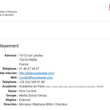
blissement
Adresse :
10/12 rue Lyautey
75016 PARIS
France
Téléphone :
01 46 47 29 07
Site Internet :
http://www.supdeweb.com/
Mail :
Contact@supdeweb.com
Téléphone :
+32 (0)2 345 91 66
Académie :
Académie de Paris
https://www.education.gouv.fr/academie-de-paris-100049
Statut :
Hors Contrat
Groupe :
Media School Group
Régime :
Externat
Direction :
Monsieur Stéphane Bitton, Directeur