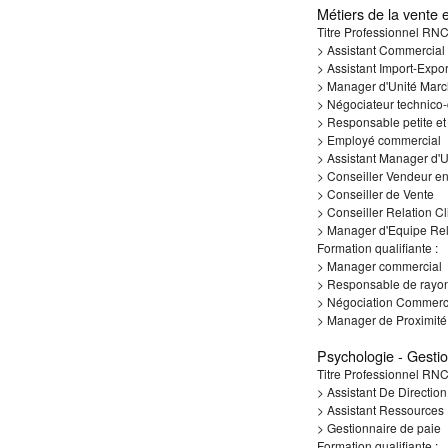
Métiers de la vente
Titre Professionnel RNC
> Assistant Commercial
> Assistant Import-Expor
> Manager d'Unité Mar
> Négociateur technico
> Responsable petite et
> Employé commercial
> Assistant Manager d'
> Conseiller Vendeur e
> Conseiller de Vente
> Conseiller Relation Cl
> Manager d'Equipe Rela
Formation qualifiante :
> Manager commercial
> Responsable de rayon
> Négociation Commerc
> Manager de Proximité
Psychologie - Gesti
Titre Professionnel RNC
> Assistant De Direction
> Assistant Ressource
> Gestionnaire de paie
Formation qualifiante :