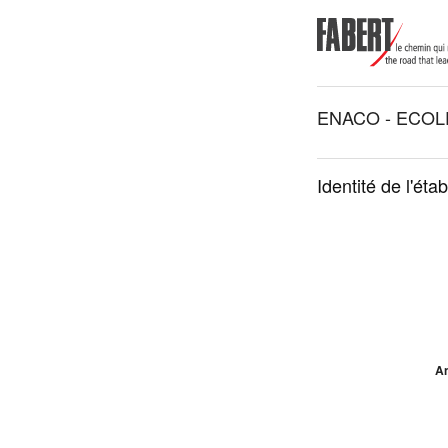
ENACO - ECOL
Identité de l'éta
An