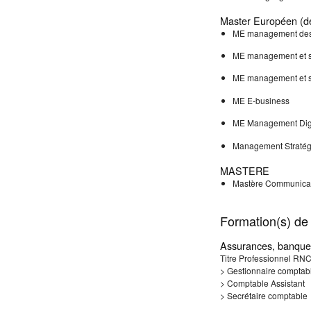
Master Européen (dé
ME management des
ME management et st
ME management et st
ME E-business
ME Management Digi
Management Stratégi
MASTERE
Mastère Communica
Formation(s) de 
Assurances, banques
Titre Professionnel RNC
> Gestionnaire comptable
> Comptable Assistant
> Secrétaire comptable