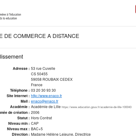
E DE COMMERCE A DISTANCE
blissement
Adresse :
53 rue Cuvelle
CS 50455
59058 ROUBAIX CEDEX
France
Téléphone :
03 20 30 93 30
Site Internet :
http://www.enaco.fr
Mail :
enaco@enaco.fr
Académie :
Académie de Lille
https://www.education.gouv.fr/academie-de-lille-100043
née de création :
2006
Statut :
Hors Contrat
Niveau min :
CAP
Niveau max :
BAC+5
Direction :
Madame Hélène Lejeune, Directrice