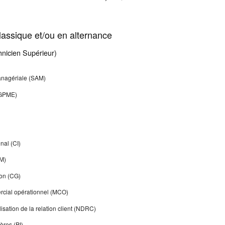
assique et/ou en alternance
nicien Supérieur)
managériale (SAM)
(GPME)
nal (CI)
M)
ion (CG)
ial opérationnel (MCO)
lisation de la relation client (NDRC)
ères (PI)