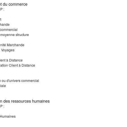
 et du commerce
P :
t
chande
-commercial
 moyenne structure
Unité Marchande
n Voyages
ient à Distance
tion Client à Distance
 ou d'univers commercial
iale
on des ressources humaines
P :
s Humaines