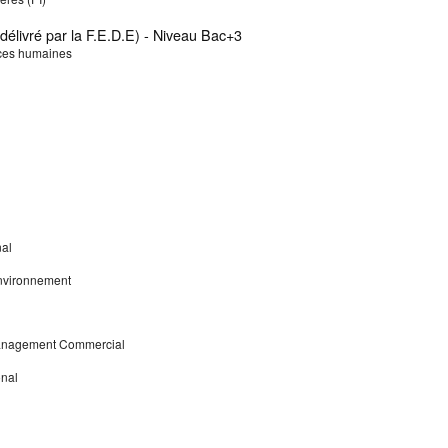
élivré par la F.E.D.E) - Niveau Bac+3
rces humaines
nal
 environnement
anagement Commercial
onal