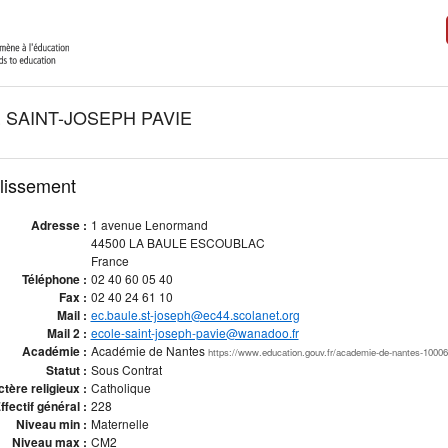
 SAINT-JOSEPH PAVIE
blissement
Adresse :
1 avenue Lenormand
44500 LA BAULE ESCOUBLAC
France
Téléphone :
02 40 60 05 40
Fax :
02 40 24 61 10
Mail :
ec.baule.st-joseph@ec44.scolanet.org
Mail 2 :
ecole-saint-joseph-pavie@wanadoo.fr
Académie :
Académie de Nantes
https://www.education.gouv.fr/academie-de-nantes-1000
Statut :
Sous Contrat
tère religieux :
Catholique
ffectif général :
228
Niveau min :
Maternelle
Niveau max :
CM2