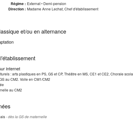
Régime :
Externat • Demi-pension
Direction :
Madame Anne Lechat, Chef d'établissement
assique et/ou en alternance
ptation
l'établissement
sur internet
ulturels : arts plastiques en PS, GS et CP, Théâtre en MS, CE1 et CE2, Chorale sco
la GS au CM2. Voile en CM1/CM2
sée
rnelle au CM2
nées
lais
- dès la GS de maternelle