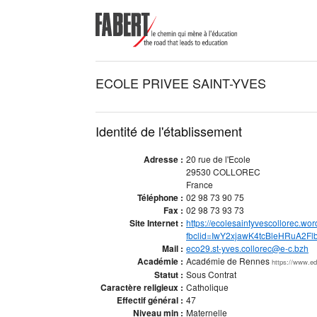
ECOLE PRIVEE SAINT-YVES
Identité de l'établissement
Adresse :
20 rue de l'Ecole
29530 COLLOREC
France
Téléphone :
02 98 73 90 75
Fax :
02 98 73 93 73
Site Internet :
https://ecolesaintyvescollorec.wo
fbclid=IwY2xjawK4tcBleHRuA2
Mail :
eco29.st-yves.collorec@e-c.bzh
Académie :
Académie de Rennes
https://www.ed
Statut :
Sous Contrat
Caractère religieux :
Catholique
Effectif général :
47
Niveau min :
Maternelle