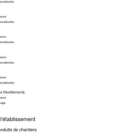
onnalisation
nance
onnalisation
nance
onnalisation
nance
onnalisation
nance
onnalisation
 de Revêtements
nance
ssage
l'établissement
nduite de chantiers