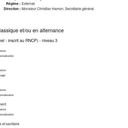
Régime :
Externat
Direction :
Monsieur Christian Hamon, Secrétaire général
assique et/ou en alternance
nel - inscrit au RNCP) - niveau 3
nance
onnalisation
nance
ssage
nance
onnalisation
ment
nance
onnalisation
e et sanitaire