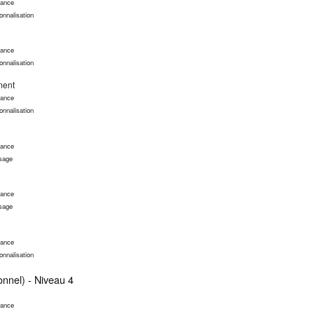
nance
onnalisation
nance
onnalisation
ment
nance
onnalisation
nance
ssage
nance
ssage
nance
onnalisation
onnel) - Niveau 4
nance