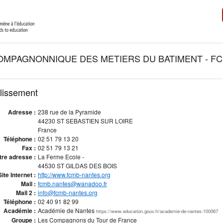
OMPAGNONNIQUE DES METIERS DU BATIMENT - F
blissement
Adresse :
238 rue de la Pyramide
44230 ST SEBASTIEN SUR LOIRE
France
Téléphone :
02 51 79 13 20
Fax :
02 51 79 13 21
tre adresse :
La Ferme Ecole -
44530 ST GILDAS DES BOIS
Site Internet :
http://www.fcmb-nantes.org
Mail :
fcmb.nantes@wanadoo.fr
Mail 2 :
info@fcmb-nantes.org
Téléphone :
02 40 91 82 99
Académie :
Académie de Nantes
https://www.education.gouv.fr/academie-de-nantes-100067
Groupe :
Les Compagnons du Tour de France