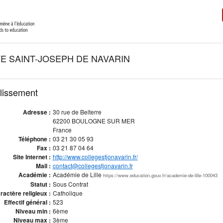
E SAINT-JOSEPH DE NAVARIN
blissement
Adresse :
30 rue de Belterre
62200 BOULOGNE SUR MER
France
Téléphone :
03 21 30 05 93
Fax :
03 21 87 04 64
Site Internet :
http://www.collegestjonavarin.fr/
Mail :
contact@collegestjonavarin.fr
Académie :
Académie de Lille
https://www.education.gouv.fr/academie-de-lille-100043
Statut :
Sous Contrat
ractère religieux :
Catholique
Effectif général :
523
Niveau min :
6ème
Niveau max :
3ème