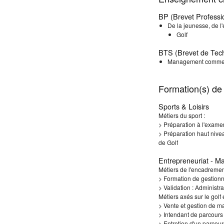
BP (Brevet Professi
De la jeunesse, de l'
Golf
BTS (Brevet de Tech
Management commerc
Formation(s) de 
Sports & Loisirs
Métiers du sport :
> Préparation à l'examen
> Préparation haut nive
de Golf
Entrepreneuriat - M
Métiers de l'encadremen
> Formation de gestionn
> Validation : Administr
Métiers axés sur le golf 
> Vente et gestion de ma
> Intendant de parcours
> Entretien d'un parcou