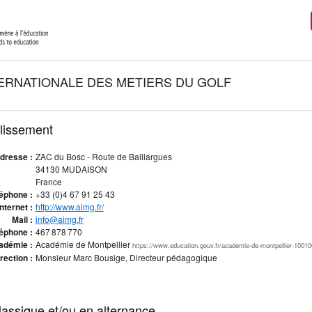
ERNATIONALE DES METIERS DU GOLF
blissement
dresse :
ZAC du Bosc - Route de Baillargues
34130 MUDAISON
France
éphone :
+33 (0)4 67 91 25 43
Internet :
http://www.aimg.fr/
Mail :
info@aimg.fr
éphone :
467 878 770
adémie :
Académie de Montpellier
https://www.education.gouv.fr/academie-de-montpellier-10010
rection :
Monsieur Marc Bousige, Directeur pédagogique
assique et/ou en alternance