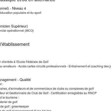
onnel) - Niveau 4
éducation populaire et du sport
nicien Supérieur)
ial opérationnel (MCO)
l'établissement
 d'entrée à l'Ecole Fédérale de Golf
au amateurs - Accès cartes circuits professionnels - Entrainement et coaching des 
anagement - Qualité
t :
aires, d'animateurs et de commerciaux de clubs ou complexes de golf
ateur et Gestionnaire de Club de Golf - Certification enregistrée au RNCP
et le tourisme :
teriel de golf
 de golf : greenkeeper
rs de golf et management d'une équipe