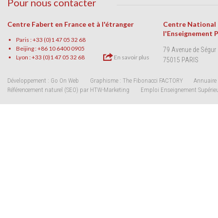
Pour nous contacter
Centre Fabert en France et à l'étranger
Centre National
l'Enseignement 
Paris : +33 (0)1 47 05 32 68
Beijing : +86 10 6400 0905
79 Avenue de Ségur
Lyon : +33 (0)1 47 05 32 68
En savoir plus
75015 PARIS
Développement : Go On Web
Graphisme : The Fibonacci FACTORY
Annuaire 
Référencement naturel (SEO) par HTW-Marketing
Emploi Enseignement Supérie