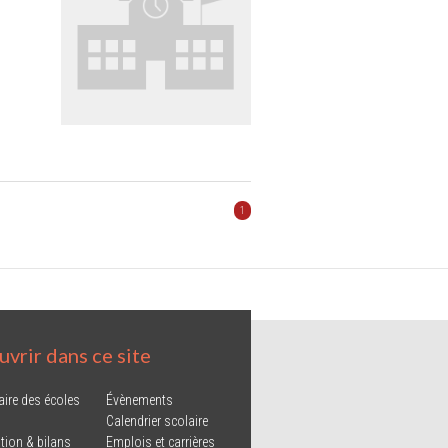
1
vrir dans ce site
aire des écoles
Évènements
Calendrier scolaire
tion & bilans
Emplois et carrières