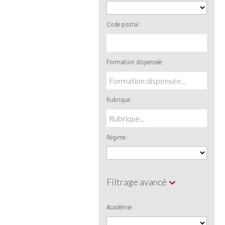
Code postal :
Formation dispensée :
Rubrique :
Régime :
Filtrage avancé
Académie :