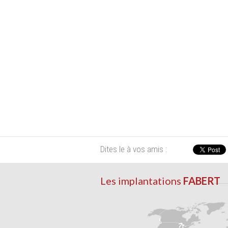
Dites le à vos amis :
Les implantations
FABERT