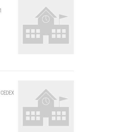
1
T CEDEX