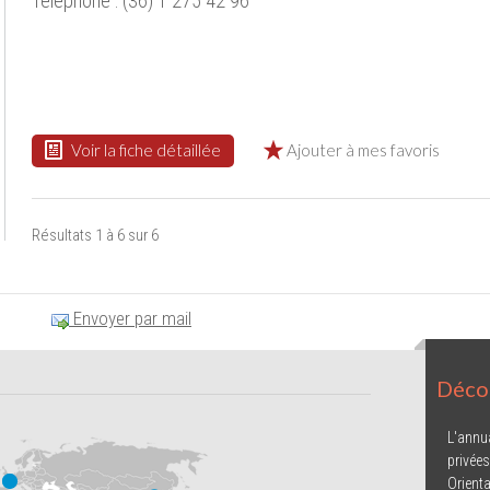
Téléphone : (36) 1 275 42 96
Voir la fiche détaillée
Ajouter à mes favoris
Résultats 1 à 6 sur 6
Envoyer par mail
Décou
L'annu
privées
Orienta