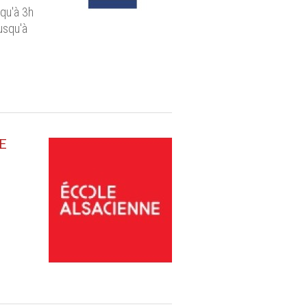
squ'à 3h
usqu'à
E