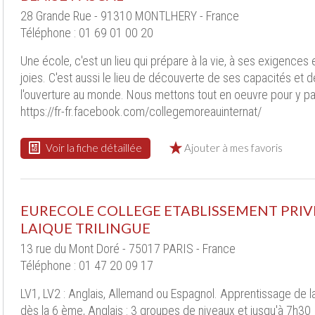
28 Grande Rue - 91310 MONTLHERY - France
Téléphone : 01 69 01 00 20
Une école, c'est un lieu qui prépare à la vie, à ses exigences 
joies. C'est aussi le lieu de découverte de ses capacités et d
l'ouverture au monde. Nous mettons tout en oeuvre pour y pa
https://fr-fr.facebook.com/collegemoreauinternat/
Voir la fiche détaillée
Ajouter à mes favoris
EURECOLE COLLEGE ETABLISSEMENT PRIV
LAIQUE TRILINGUE
13 rue du Mont Doré - 75017 PARIS - France
Téléphone : 01 47 20 09 17
LV1, LV2 : Anglais, Allemand ou Espagnol. Apprentissage de 
dès la 6 ème, Anglais : 3 groupes de niveaux et jusqu'à 7h30