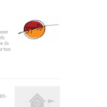
oposer
ifs
ée. En
ur tous
HES -