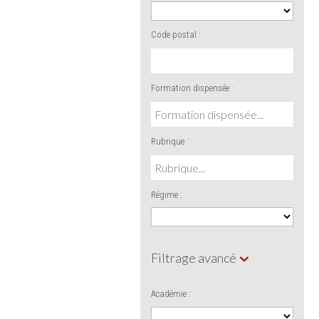
Code postal :
Formation dispensée :
Rubrique :
Régime :
Filtrage avancé
Académie :