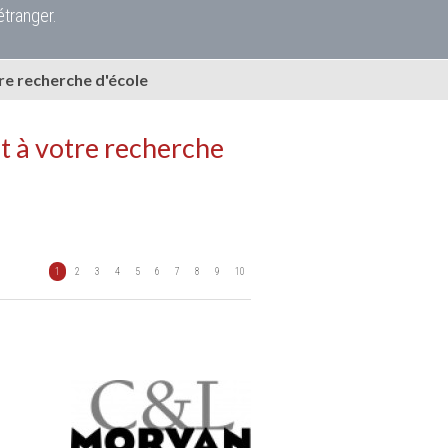
étranger.
e recherche d'école
t à votre recherche
1
2
3
4
5
6
7
8
9
10