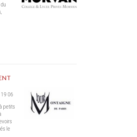
 du
,
ENT
 19 06
à petits
à
evoirs
és le