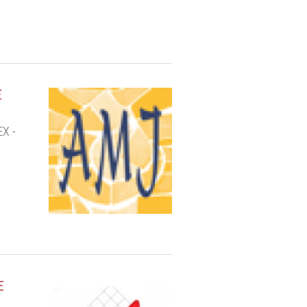
E
EX -
E