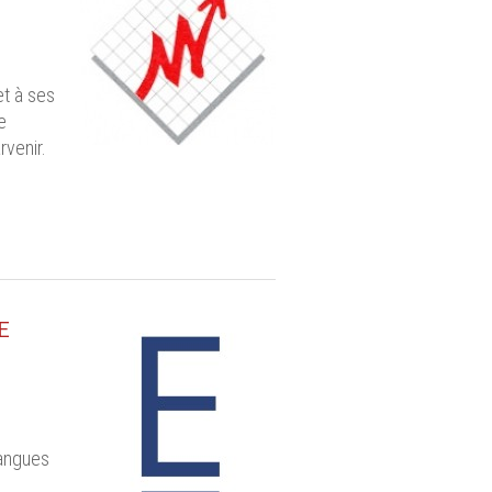
et à ses
e
rvenir.
E
langues