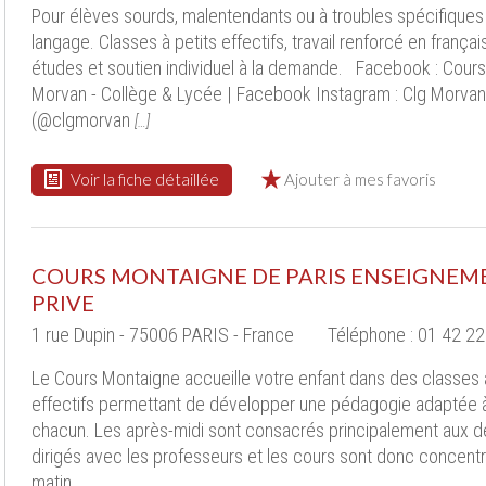
Pour élèves sourds, malentendants ou à troubles spécifiques
langage. Classes à petits effectifs, travail renforcé en français
études et soutien individuel à la demande. Facebook : Cours
Morvan - Collège & Lycée | Facebook Instagram : Clg Morvan
(@clgmorvan
[…]
Voir la fiche détaillée
Ajouter à mes favoris
COURS MONTAIGNE DE PARIS ENSEIGNEM
PRIVE
1 rue Dupin - 75006 PARIS - France
Téléphone : 01 42 22
Le Cours Montaigne accueille votre enfant dans des classes 
effectifs permettant de développer une pédagogie adaptée 
chacun. Les après-midi sont consacrés principalement aux d
dirigés avec les professeurs et les cours sont donc concentr
matin.