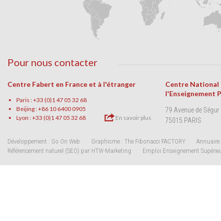
Pour nous contacter
Centre Fabert en France et à l'étranger
Centre National
l'Enseignement 
Paris : +33 (0)1 47 05 32 68
Beijing : +86 10 6400 0905
79 Avenue de Ségur
Lyon : +33 (0)1 47 05 32 68
En savoir plus
75015 PARIS
Développement : Go On Web
Graphisme : The Fibonacci FACTORY
Annuaire 
Référencement naturel (SEO) par HTW-Marketing
Emploi Enseignement Supérie