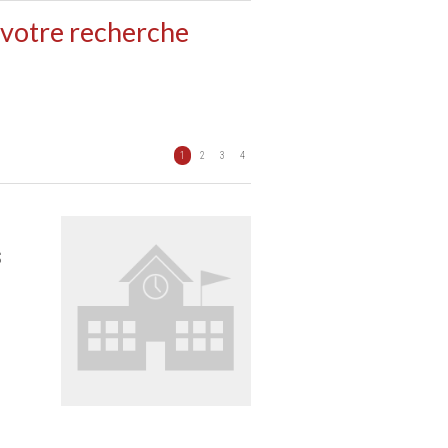
 votre recherche
1
2
3
4
S