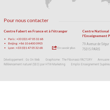
Pour nous contacter
Centre Fabert en France et à l'étranger
Centre National
l'Enseignement 
Paris : +33 (0)1 47 05 32 68
Beijing : +86 10 6400 0905
79 Avenue de Ségur
Lyon : +33 (0)1 47 05 32 68
En savoir plus
75015 PARIS
Développement : Go On Web
Graphisme : The Fibonacci FACTORY
Annuaire 
Référencement naturel (SEO) par HTW-Marketing
Emploi Enseignement Supérie