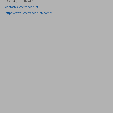
Fax
:
(43) 1 31 02 417
contact@lyceefrancais.at
https://www.lyceefrancais.at/home/