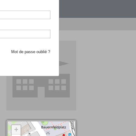
étranger.
e recherche d'école
Mot de passe oublié ?
+