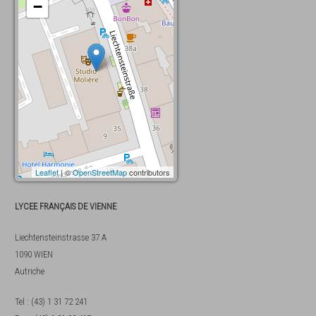
−
Leaflet
| ©
OpenStreetMap
contributors
LYCEE FRANÇAIS DE VIENNE
Liechtensteinstrasse 37 A
1090
WIEN
Autriche
Tel
:
(43) 1 31 72 241