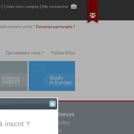
)
|
Créer mon compte
|
Me connecter
ablissement privé ?
Devenez partenaire !
Qui sommes-nous ?
Fiches infos
 de trouver parmi
12908 références
ur, mais aussi des cours de soutien
à inscrit ?
oupe toutes les écoles privées