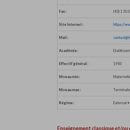
Fax :
(43) 1 31 
Site Internet :
https://w
Mail :
contact@l
Académie :
Etablissem
Effectif général :
1 950
Niveau min :
Maternell
Niveau max :
Terminale
Régime :
Externat •
Enseignement classique et/ou 