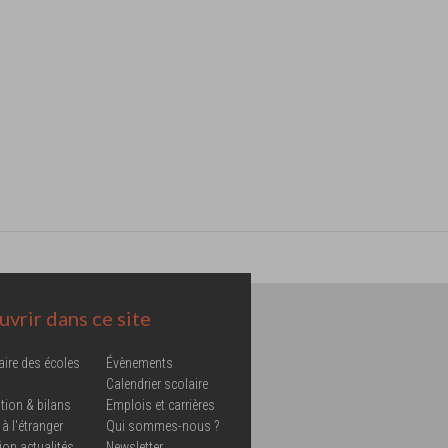
vrir dans ce site
aire des écoles
Évènements
Calendrier scolaire
tion & bilans
Emplois et carrières
 à l'étranger
Qui sommes-nous ?
ion actualités
Newsletter