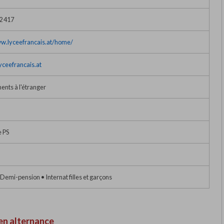
02 417
ww.lyceefrancais.at/home/
yceefrancais.at
ents à l'étranger
e PS
 Demi-pension • Internat filles et garçons
en alternance