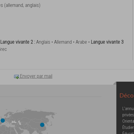
es (allemand, anglais)
•
Langue vivante 2 :
Anglais • Allemand • Arabe •
Langue vivante 3
Grec
Envoyer par mail
Décou
L'annu
privées
Orienta
Étudier
Éducat