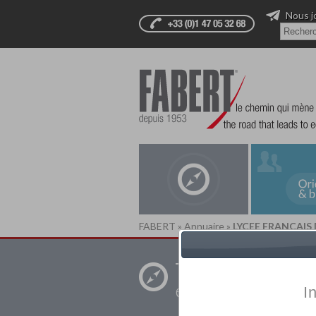
Nous j
FABERT
»
Annuaire
»
LYCEE FRANÇAIS
Trouver un
établissement pr
I