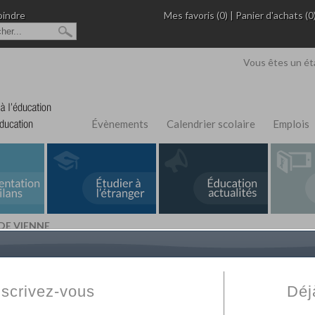
oindre
Mes favoris (0)
|
Panier d'achats (0
Vous êtes un ét
Évènements
Calendrier scolaire
Emplois
 DE VIENNE
L'Annuaire de recherche
Fabert.com
vous permet
ivé
votre établissement privé, du primaire au supérie
nscrivez-vous
Déj
scolaire et des cours à distance. Ce moteur regr