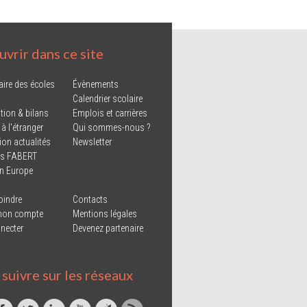
vrir dans ce site
aire des écoles
Évènements
Calendrier scolaire
tion & bilans
Emplois et carrières
 à l'étranger
Qui sommes-nous ?
ion actualités
Newsletter
ns FABERT
in Europe
oindre
Contacts
mon compte
Mentions légales
necter
Devenez partenaire
suivre sur les réseaux