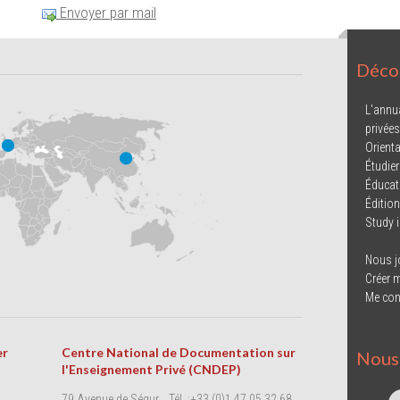
Envoyer par mail
Décou
L'annu
privées
Orienta
Étudier
Éducat
Éditio
Study 
Nous j
Créer 
Me con
er
Centre National de Documentation sur
Nous 
l'Enseignement Privé (CNDEP)
79 Avenue de Ségur
Tél. :+33 (0)1 47 05 32 68