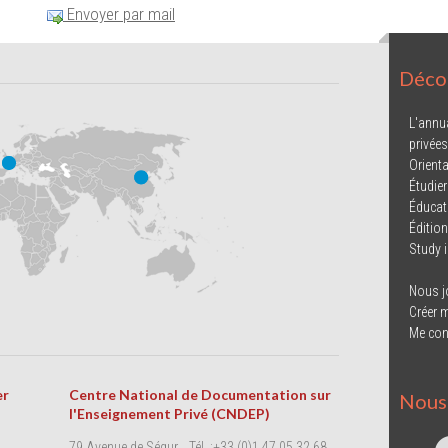
Envoyer par mail
Décou
L'annu
privées
Orienta
Étudier
Éducat
Éditio
Study 
Nous j
Créer 
Me con
er
Centre National de Documentation sur
Nous 
l'Enseignement Privé (CNDEP)
79 Avenue de Ségur
Tél. :+33 (0)1 47 05 32 68