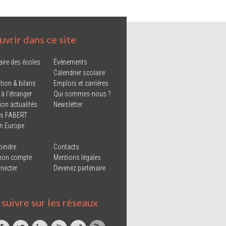
vrir dans ce site
aire des écoles
Évènements
Calendrier scolaire
tion & bilans
Emplois et carrières
 à l'étranger
Qui sommes-nous ?
ion actualités
Newsletter
ns FABERT
in Europe
oindre
Contacts
mon compte
Mentions légales
necter
Devenez partenaire
suivre sur les réseaux