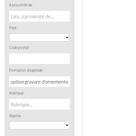
À proximité de :
Pays :
Code postal :
Formation dispensée :
Rubrique :
Régime :