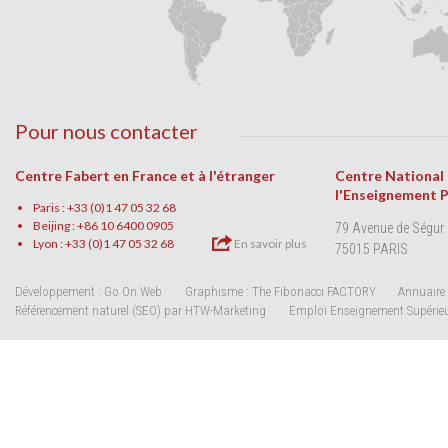
Pour nous contacter
Centre Fabert en France et à l'étranger
Centre National
l'Enseignement 
Paris : +33 (0)1 47 05 32 68
Beijing : +86 10 6400 0905
79 Avenue de Ségur
Lyon : +33 (0)1 47 05 32 68
En savoir plus
75015 PARIS
Développement : Go On Web
Graphisme : The Fibonacci FACTORY
Annuaire 
Référencement naturel (SEO) par HTW-Marketing
Emploi Enseignement Supérie