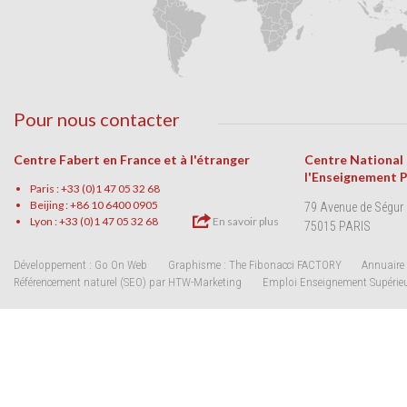
Pour nous contacter
Centre Fabert en France et à l'étranger
Centre National
l'Enseignement 
Paris : +33 (0)1 47 05 32 68
Beijing : +86 10 6400 0905
79 Avenue de Ségur
Lyon : +33 (0)1 47 05 32 68
En savoir plus
75015 PARIS
Développement : Go On Web
Graphisme : The Fibonacci FACTORY
Annuaire 
Référencement naturel (SEO) par HTW-Marketing
Emploi Enseignement Supérie