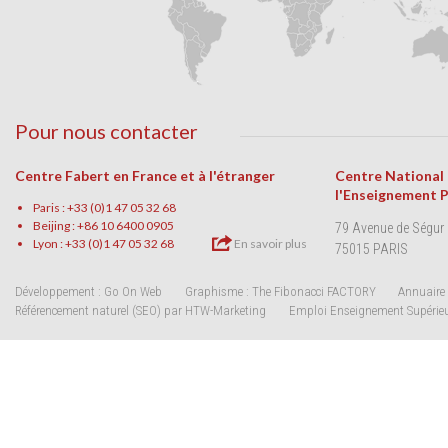
Pour nous contacter
Centre Fabert en France et à l'étranger
Centre National
l'Enseignement 
Paris : +33 (0)1 47 05 32 68
Beijing : +86 10 6400 0905
79 Avenue de Ségur
Lyon : +33 (0)1 47 05 32 68
En savoir plus
75015 PARIS
Développement : Go On Web
Graphisme : The Fibonacci FACTORY
Annuaire 
Référencement naturel (SEO) par HTW-Marketing
Emploi Enseignement Supérie